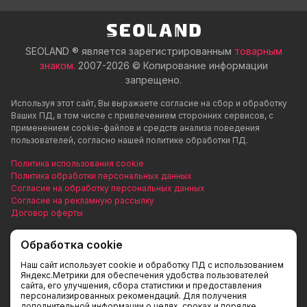
SEOLAND ® является зарегистрированным
товарным
знаком.
2007-2026 © Копирование информации
запрещено.
Используя этот сайт, Вы выражаете согласие на сбор и обработку
Ваших ПД, в том числе с привлечением сторонних сервисов, с
применением cookie-файлов и средств анализа поведения
пользователей, согласно нашей политике обработки ПД.
Политика использования cookie
Политика обработки персональных данных
Согласие на обработку персональных данных
Согласие на рекламную рассылку
Договор оферты
Наш веб-ресурс предоставляет исключительно информацию и не
Обработка cookie
является публичной офертой, согласно Статье 437 ГК РФ.
Предоставленная информация предназначена исключительно для
Наш сайт использует cookie и обработку ПД с использованием
ознакомления. Вы соглашаетесь использовать ее на свой страх и
Яндекс.Метрики для обеспечения удобства пользователей
сайта, его улучшения, сбора статистики и предоставления
риск. Пожалуйста, обратите внимание на обновления прайс-листов
персонализированных рекомендаций. Для получения
и материалов. Для получения точной информации о стоимости
дополнительной информации о целях, сроках и порядке