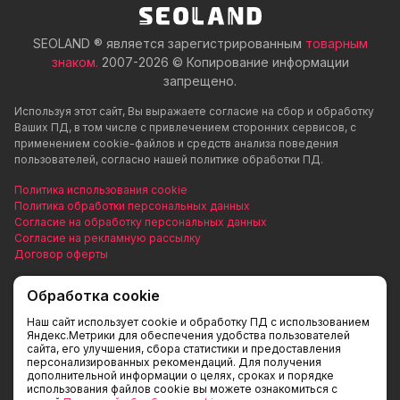
SEOLAND ® является зарегистрированным
товарным
знаком.
2007-2026 © Копирование информации
запрещено.
Используя этот сайт, Вы выражаете согласие на сбор и обработку
Ваших ПД, в том числе с привлечением сторонних сервисов, с
применением cookie-файлов и средств анализа поведения
пользователей, согласно нашей политике обработки ПД.
Политика использования cookie
Политика обработки персональных данных
Согласие на обработку персональных данных
Согласие на рекламную рассылку
Договор оферты
Наш веб-ресурс предоставляет исключительно информацию и не
Обработка cookie
является публичной офертой, согласно Статье 437 ГК РФ.
Предоставленная информация предназначена исключительно для
Наш сайт использует cookie и обработку ПД с использованием
ознакомления. Вы соглашаетесь использовать ее на свой страх и
Яндекс.Метрики для обеспечения удобства пользователей
риск. Пожалуйста, обратите внимание на обновления прайс-листов
сайта, его улучшения, сбора статистики и предоставления
персонализированных рекомендаций. Для получения
и материалов. Для получения точной информации о стоимости
дополнительной информации о целях, сроках и порядке
услуг, свяжитесь с нами по указанным контактам или для заказа
использования файлов cookie вы можете ознакомиться с
услуг заполните форму обратной связи.