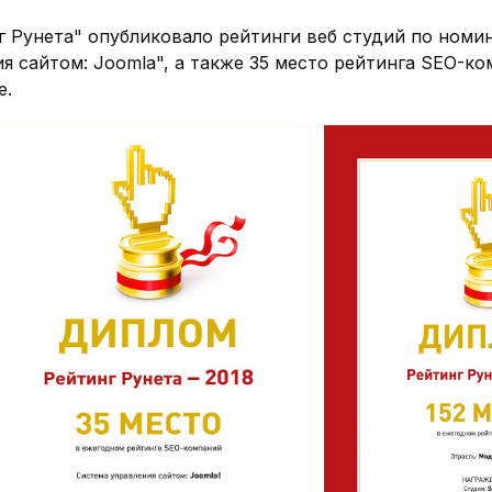
ческий
Кафе, рестораны
г Рунета" опубликовало рейтинги веб студий по номин
ыха, турбаза
Магазин автозапчастей
 сайтом: Joomla", а также 35 место рейтинга SEO-ком
а еды
СНТ и садовые товарищества
е.
ленный
Оборудование