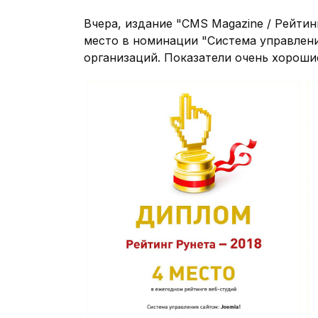
Туристи
Вчера, издание "CMS Magazine / Рейтин
База отд
место в номинации "Система управления
Доставк
организаций. Показатели очень хороши
Промыш